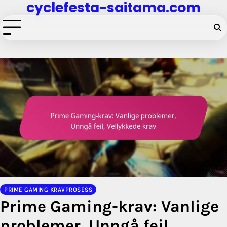
cyclefesta-saitama.com
Skip
to
content
PRIME GAMING KRAVPROSESS
Prime Gaming-krav: Vanlige
problemer, Unngå feil,