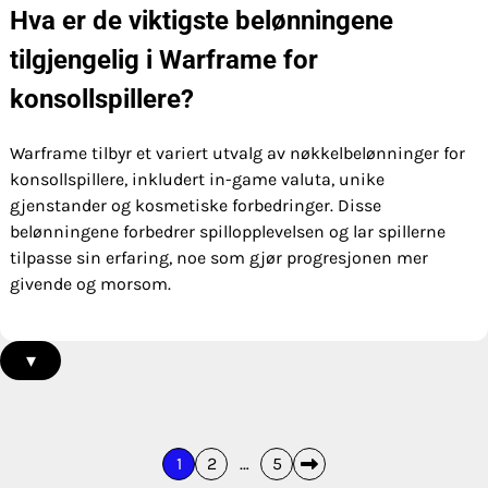
Hva er de viktigste belønningene
tilgjengelig i Warframe for
konsollspillere?
Warframe tilbyr et variert utvalg av nøkkelbelønninger for
konsollspillere, inkludert in-game valuta, unike
gjenstander og kosmetiske forbedringer. Disse
belønningene forbedrer spillopplevelsen og lar spillerne
tilpasse sin erfaring, noe som gjør progresjonen mer
givende og morsom.
▾
Posts
1
2
…
5