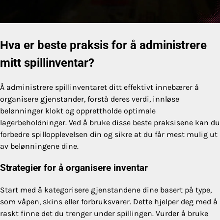
Hva er beste praksis for å administrere
mitt spillinventar?
Å administrere spillinventaret ditt effektivt innebærer å
organisere gjenstander, forstå deres verdi, innløse
belønninger klokt og opprettholde optimale
lagerbeholdninger. Ved å bruke disse beste praksisene kan du
forbedre spillopplevelsen din og sikre at du får mest mulig ut
av belønningene dine.
Strategier for å organisere inventar
Start med å kategorisere gjenstandene dine basert på type,
som våpen, skins eller forbruksvarer. Dette hjelper deg med å
raskt finne det du trenger under spillingen. Vurder å bruke