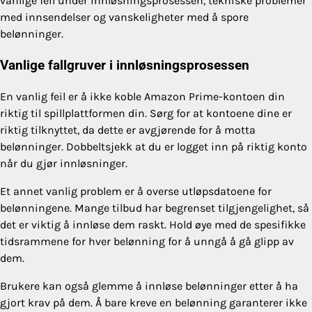
vanlige feil under innløsningsprosessen, tekniske problemer
med innsendelser og vanskeligheter med å spore
belønninger.
Vanlige fallgruver i innløsningsprosessen
En vanlig feil er å ikke koble Amazon Prime-kontoen din
riktig til spillplattformen din. Sørg for at kontoene dine er
riktig tilknyttet, da dette er avgjørende for å motta
belønninger. Dobbeltsjekk at du er logget inn på riktig konto
når du gjør innløsninger.
Et annet vanlig problem er å overse utløpsdatoene for
belønningene. Mange tilbud har begrenset tilgjengelighet, så
det er viktig å innløse dem raskt. Hold øye med de spesifikke
tidsrammene for hver belønning for å unngå å gå glipp av
dem.
Brukere kan også glemme å innløse belønninger etter å ha
gjort krav på dem. Å bare kreve en belønning garanterer ikke