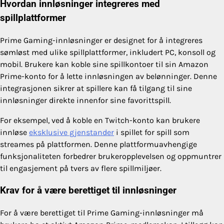
Hvordan innløsninger integreres med
spillplattformer
Prime Gaming-innløsninger er designet for å integreres
sømløst med ulike spillplattformer, inkludert PC, konsoll og
mobil. Brukere kan koble sine spillkontoer til sin Amazon
Prime-konto for å lette innløsningen av belønninger. Denne
integrasjonen sikrer at spillere kan få tilgang til sine
innløsninger direkte innenfor sine favorittspill.
For eksempel, ved å koble en Twitch-konto kan brukere
innløse
eksklusive gjenstander
i spillet for spill som
streames på plattformen. Denne plattformuavhengige
funksjonaliteten forbedrer brukeropplevelsen og oppmuntrer
til engasjement på tvers av flere spillmiljøer.
Krav for å være berettiget til innløsninger
For å være berettiget til Prime Gaming-innløsninger må