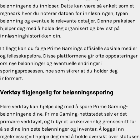
belønningene du innløser. Dette kan være så enkelt som et
regneark hvor du noterer datoen for innløsningen, typen
belønning og eventuelle relevante detaljer. Denne praksisen
hjelper deg med å holde deg organisert og bevisst på
innløsninghistorikken din.
I tillegg kan du følge Prime Gamings offisielle sosiale medier
og fellesskapsfora. Disse plattformene gir ofte oppdateringer
om nye belønninger og eventuelle endringer i
sporingsprosessen, noe som sikrer at du holder deg
informert.
Verktøy tilgjengelig for belønningssporing
Flere verktøy kan hjelpe deg med å spore Prime Gaming-
belønningene dine. Prime Gaming-nettstedet selv er det
primære verktøyet, og tilbyr et brukervennlig grensesnitt for
å se dine innløste belønninger og inventar. Å logge inn
regelmessig vil hjelpe deg med å holde oversikt over statusen