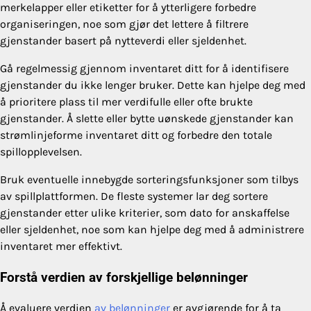
merkelapper eller etiketter for å ytterligere forbedre
organiseringen, noe som gjør det lettere å filtrere
gjenstander basert på nytteverdi eller sjeldenhet.
Gå regelmessig gjennom inventaret ditt for å identifisere
gjenstander du ikke lenger bruker. Dette kan hjelpe deg med
å prioritere plass til mer verdifulle eller ofte brukte
gjenstander. Å slette eller bytte uønskede gjenstander kan
strømlinjeforme inventaret ditt og forbedre den totale
spillopplevelsen.
Bruk eventuelle innebygde sorteringsfunksjoner som tilbys
av spillplattformen. De fleste systemer lar deg sortere
gjenstander etter ulike kriterier, som dato for anskaffelse
eller sjeldenhet, noe som kan hjelpe deg med å administrere
inventaret mer effektivt.
Forstå verdien av forskjellige belønninger
Å evaluere verdien
av belønninger
er avgjørende for å ta