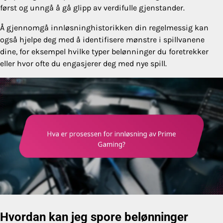
først og unngå å gå glipp av verdifulle gjenstander.
Å gjennomgå innløsninghistorikken din regelmessig kan
også hjelpe deg med å identifisere mønstre i spillvanene
dine, for eksempel hvilke typer belønninger du foretrekker
eller hvor ofte du engasjerer deg med nye spill.
Hvordan kan jeg spore belønninger