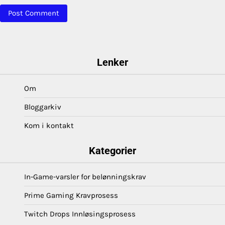
Lenker
Om
Bloggarkiv
Kom i kontakt
Kategorier
In-Game-varsler for belønningskrav
Prime Gaming Kravprosess
Twitch Drops Innløsingsprosess