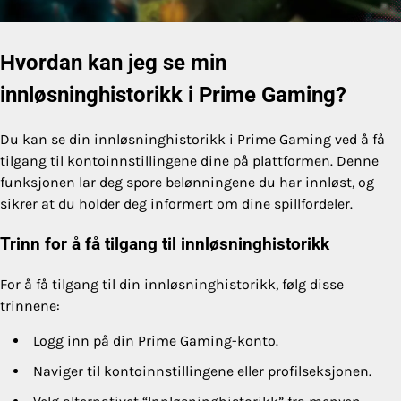
Hvordan kan jeg se min
innløsninghistorikk i Prime Gaming?
Du kan se din innløsninghistorikk i Prime Gaming ved å få
tilgang til kontoinnstillingene dine på plattformen. Denne
funksjonen lar deg spore belønningene du har innløst, og
sikrer at du holder deg informert om dine spillfordeler.
Trinn for å få tilgang til innløsninghistorikk
For å få tilgang til din innløsninghistorikk, følg disse
trinnene:
Logg inn på din Prime Gaming-konto.
Naviger til kontoinnstillingene eller profilseksjonen.