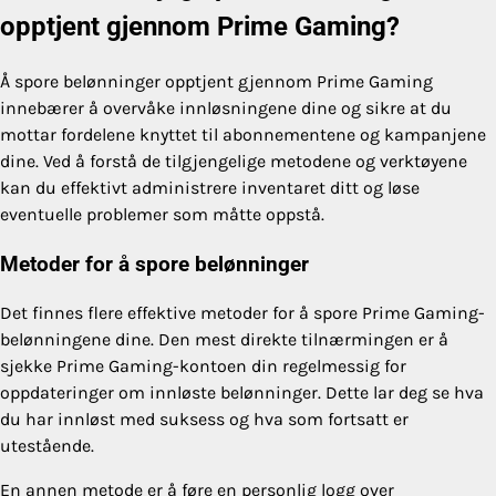
opptjent gjennom Prime Gaming?
Å spore belønninger opptjent gjennom Prime Gaming
innebærer å overvåke innløsningene dine og sikre at du
mottar fordelene knyttet til abonnementene og kampanjene
dine. Ved å forstå de tilgjengelige metodene og verktøyene
kan du effektivt administrere inventaret ditt og løse
eventuelle problemer som måtte oppstå.
Metoder for å spore belønninger
Det finnes flere effektive metoder for å spore Prime Gaming-
belønningene dine. Den mest direkte tilnærmingen er å
sjekke Prime Gaming-kontoen din regelmessig for
oppdateringer om innløste belønninger. Dette lar deg se hva
du har innløst med suksess og hva som fortsatt er
utestående.
En annen metode er å føre en personlig logg over