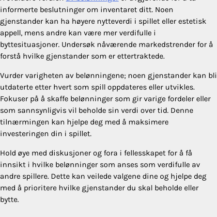
informerte beslutninger om inventaret ditt. Noen
gjenstander kan ha høyere nytteverdi i spillet eller estetisk
appell, mens andre kan være mer verdifulle i
byttesituasjoner. Undersøk nåværende markedstrender for å
forstå hvilke gjenstander som er ettertraktede.
Vurder varigheten av belønningene; noen gjenstander kan bli
utdaterte etter hvert som spill oppdateres eller utvikles.
Fokuser på å skaffe belønninger som gir varige fordeler eller
som sannsynligvis vil beholde sin verdi over tid. Denne
tilnærmingen kan hjelpe deg med å maksimere
investeringen din i spillet.
Hold øye med diskusjoner og fora i fellesskapet for å få
innsikt i hvilke belønninger som anses som verdifulle av
andre spillere. Dette kan veilede valgene dine og hjelpe deg
med å prioritere hvilke gjenstander du skal beholde eller
bytte.