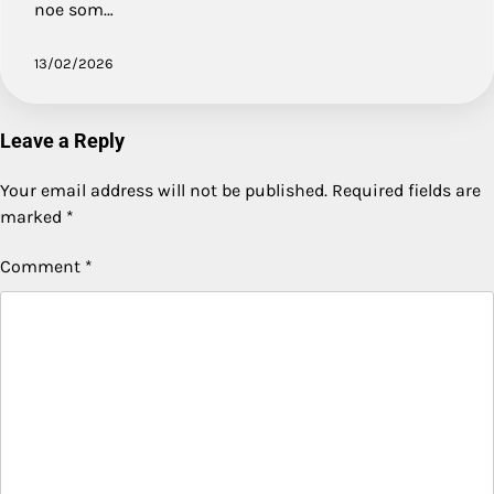
noe som…
13/02/2026
Leave a Reply
Your email address will not be published.
Required fields are
marked
*
Comment
*