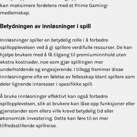
kan maksimere fordelene med et Prime Gaming-
medlemskap.
Betydningen av innløsninger i spill
Innløsninger spiller en betydelig rolle i å forbedre
spillopplevelsen ved å gi spillere verdifulle ressurser. De kan
hjelpe brukere med å få tilgang til premiuminnhold uten
ekstra kostnader, noe som gjør spillingen mer
underholdende og engasjerende. I tillegg fremmer disse
innløsningene ofte en følelse av fellesskap blant spillere som
deler lignende interesser i spesifikke spill.
Å bruke innløsninger effektivt kan også forbedre
spillopplevelsen, slik at brukere kan låse opp funksjoner eller
gjenstander som ellers ville krevd betydelig tid eller
økonomisk investering. Dette kan føre til en mer
tilfredsstillende spillreise.